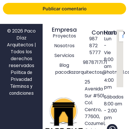
Empresa
© 2026 Paco
Contacto
Horario
Proyectos
Díaz
987
Lun
Arquitectos |
Nosotros
872
-
Todos los
5777
Vie
Servicios
derechos
8:00
9878717171
Blog
reservados
am
pacodiazarquitectos@hotmail.
Política de
-
Privacidad
4:00
25
Términos y
pm
Avenida
condiciones
Sur #501,
Sábados
Col.
8:00 am
Centro,
- 2:00
77600,
pm
Cozumel,